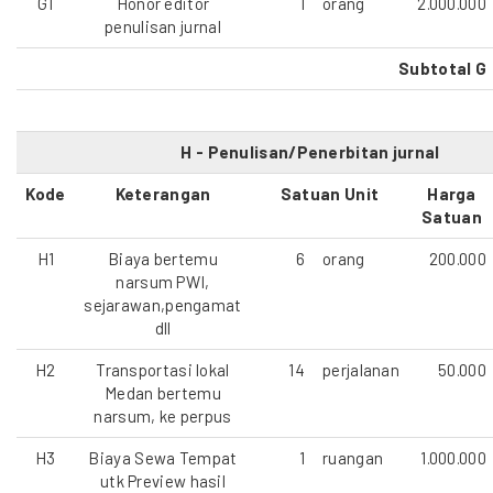
G1
Honor editor
1
orang
2.000.000
penulisan jurnal
Subtotal G
H - Penulisan/Penerbitan jurnal
Kode
Keterangan
Satuan Unit
Harga
Satuan
H1
Biaya bertemu
6
orang
200.000
narsum PWI,
sejarawan,pengamat
dll
H2
Transportasi lokal
14
perjalanan
50.000
Medan bertemu
narsum, ke perpus
H3
Biaya Sewa Tempat
1
ruangan
1.000.000
utk Preview hasil