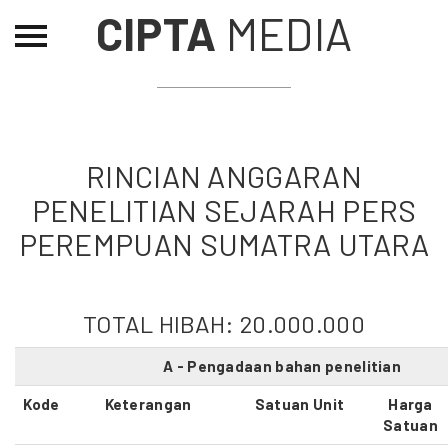
CIPTA
MEDIA
Beranda
Tentang
Permohonan Hibah
RINCIAN ANGGARAN
Sekolah Pemikiran
Perempuan
PENELITIAN SEJARAH PERS
PEREMPUAN SUMATRA UTARA
Etalase
Blog CME
TOTAL HIBAH:
20.000.000
Proyek Terdahulu
A - Pengadaan bahan penelitian
Kode
Keterangan
Satuan Unit
Harga
Satuan
Kredit Web-site