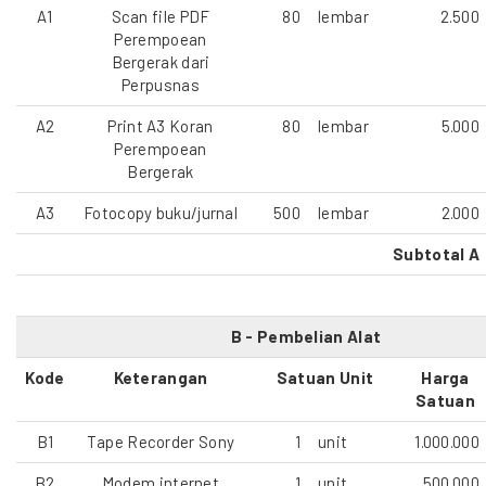
A1
Scan file PDF
80
lembar
2.500
Perempoean
Bergerak dari
Perpusnas
A2
Print A3 Koran
80
lembar
5.000
Perempoean
Bergerak
A3
Fotocopy buku/jurnal
500
lembar
2.000
Subtotal A
B - Pembelian Alat
Kode
Keterangan
Satuan Unit
Harga
Satuan
B1
Tape Recorder Sony
1
unit
1.000.000
B2
Modem internet
1
unit
500.000