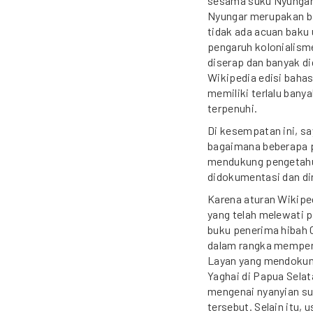
sesama suku Nyungar 
Nyungar merupakan bah
tidak ada acuan baku u
pengaruh kolonialisme
diserap dan banyak 
Wikipedia edisi baha
memiliki terlalu bany
terpenuhi.
Di kesempatan ini, s
bagaimana beberapa pe
mendukung pengetahua
didokumentasi dan dir
Karena aturan Wikipe
yang telah melewati 
buku penerima hibah 
dalam rangka memperk
Layan yang mendokum
Yaghai di Papua Selat
mengenai nyanyian su
tersebut. Selain itu,