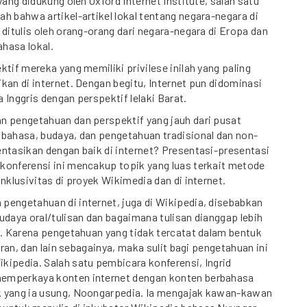
yang didukung oleh Oxford Internet Institute, salah satu
h bahwa artikel-artikel lokal tentang negara-negara di
 ditulis oleh orang-orang dari negara-negara di Eropa dan
ahasa lokal.
ktif mereka yang memiliki privilese inilah yang paling
kan di internet. Dengan begitu, Internet pun didominasi
 Inggris dengan perspektif lelaki Barat.
n pengetahuan dan perspektif yang jauh dari pusat
 bahasa, budaya, dan pengetahuan tradisional dan non-
ntasikan dengan baik di internet? Presentasi-presentasi
konferensi ini mencakup topik yang luas terkait metode
nklusivitas di proyek Wikimedia dan di internet.
pengetahuan di internet, juga di Wikipedia, disebabkan
udaya oral/tulisan dan bagaimana tulisan dianggap lebih
n. Karena pengetahuan yang tidak tercatat dalam bentuk
koran, dan lain sebagainya, maka sulit bagi pengetahuan ini
ipedia. Salah satu pembicara konferensi, Ingrid
emperkaya konten internet dengan konten berbahasa
 yang ia usung, Noongarpedia. Ia mengajak kawan-kawan