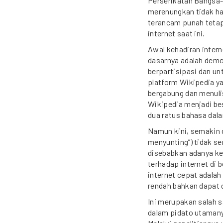
Perserikatan Bangsa
merenungkan tidak h
terancam punah tetap
internet saat ini.
Awal kehadiran inter
dasarnya adalah demo
berpartisipasi dan un
platform Wikipedia y
bergabung dan menulis
Wikipedia menjadi bes
dua ratus bahasa dala
Namun kini, semakin 
menyunting”) tidak s
disebabkan adanya ket
terhadap internet di 
internet cepat adalah
rendah bahkan dapat 
Ini merupakan salah s
dalam pidato utamany