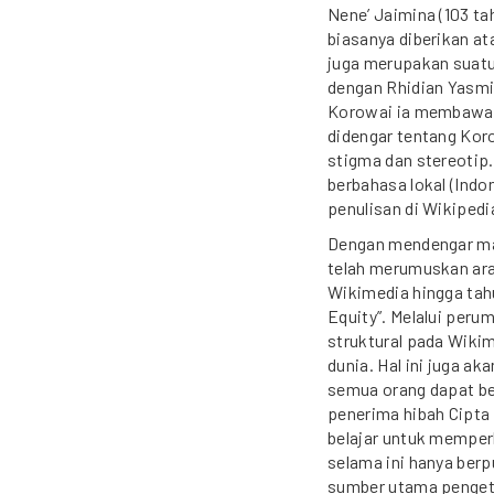
Nene’ Jaimina (103 ta
biasanya diberikan a
juga merupakan suatu
dengan Rhidian Yasmi
Korowai ia membawa pe
didengar tentang Kor
stigma dan stereotip
berbahasa lokal (Indo
penulisan di Wikipedi
Dengan mendengar mas
telah merumuskan ara
Wikimedia hingga tah
Equity”. Melalui peru
struktural pada Wik
dunia. Hal ini juga ak
semua orang dapat be
penerima hibah Cipta
belajar untuk memperl
selama ini hanya berp
sumber utama pengeta