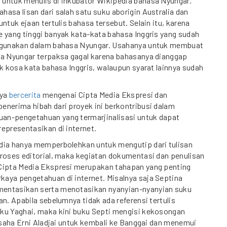
untuk menulis di inkubator Wikipedia bahasa Nyungar.
asa lisan dari salah satu suku aborigin Australia dan
ntuk ejaan tertulis bahasa tersebut. Selain itu, karena
 yang tinggi banyak kata-kata bahasa Inggris yang sudah
digunakan dalam bahasa Nyungar. Usahanya untuk membuat
sa Nyungar terpaksa gagal karena bahasanya dianggap
ak kosa kata bahasa Inggris, walaupun syarat lainnya sudah
aya
bercerita
mengenai Cipta Media Ekspresi dan
nerima hibah dari proyek ini berkontribusi dalam
n-pengetahuan yang termarjinalisasi untuk dapat
epresentasikan di internet.
dia hanya memperbolehkan untuk mengutip dari tulisan
proses editorial, maka kegiatan dokumentasi dan penulisan
Cipta Media Ekspresi merupakan tahapan yang penting
aya pengetahuan di internet. Misalnya saja Septina
entasikan serta menotasikan nyanyian-nyanyian suku
an. Apabila sebelumnya tidak ada referensi tertulis
ku Yaghai, maka kini buku Septi mengisi kekosongan
 usaha Erni Aladjai untuk kembali ke Banggai dan menemui