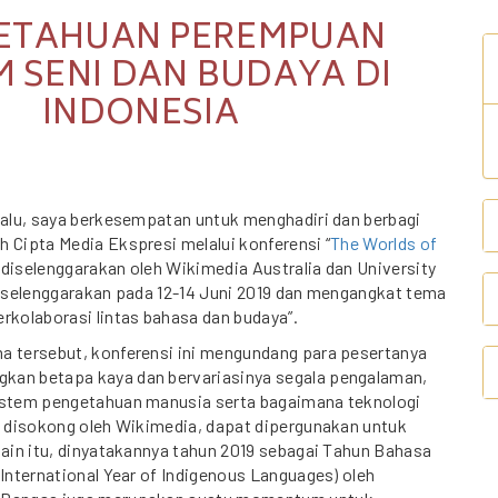
ETAHUAN PEREMPUAN
 SENI DAN BUDAYA DI
INDONESIA
lalu, saya berkesempatan untuk menghadiri dan berbagi
 Cipta Media Ekspresi melalui konferensi “
The Worlds of
 diselenggarakan oleh Wikimedia Australia dan University
diselenggarakan pada 12-14 Juni 2019 dan mengangkat tema
rkolaborasi lintas bahasa dan budaya”.
a tersebut, konferensi ini mengundang para pesertanya
an betapa kaya dan bervariasinya segala pengalaman,
istem pengetahuan manusia serta bagaimana teknologi
g disokong oleh Wikimedia, dapat dipergunakan untuk
lain itu, dinyatakannya tahun 2019 sebagai Tahun Bahasa
(International Year of Indigenous Languages) oleh