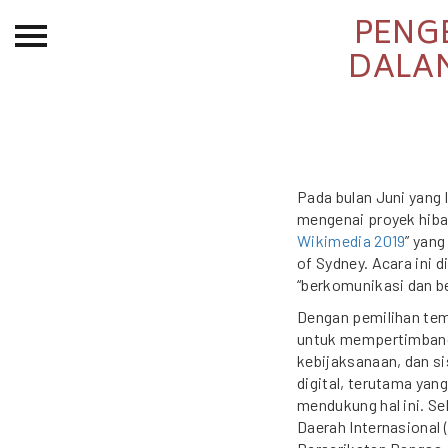
PENG
Beranda
DALAM
Tentang
Permohonan Hibah
Sekolah Pemikiran
Perempuan
Pada bulan Juni yang 
mengenai proyek hibah
Etalase
Wikimedia 2019
” yang
of Sydney. Acara ini 
Blog CME
“berkomunikasi dan be
Dengan pemilihan tem
untuk mempertimbangk
Proyek Terdahulu
kebijaksanaan, dan s
digital, terutama yan
mendukung hal ini. Se
Daerah Internasional 
Kredit Web-site