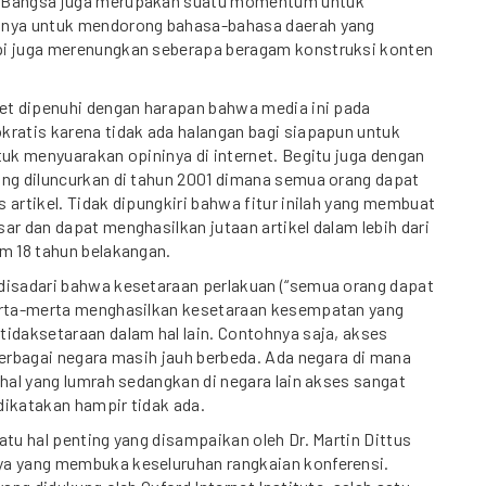
-Bangsa juga merupakan suatu momentum untuk
anya untuk mendorong bahasa-bahasa daerah yang
i juga merenungkan seberapa beragam konstruksi konten
net dipenuhi dengan harapan bahwa media ini pada
kratis karena tidak ada halangan bagi siapapun untuk
tuk menyuarakan opininya di internet. Begitu juga dengan
ang diluncurkan di tahun 2001 dimana semua orang dapat
 artikel. Tidak dipungkiri bahwa fitur inilah yang membuat
ar dan dapat menghasilkan jutaan artikel dalam lebih dari
m 18 tahun belakangan.
disadari bahwa kesetaraan perlakuan (“semua orang dapat
erta-merta menghasilkan kesetaraan kesempatan yang
idaksetaraan dalam hal lain. Contohnya saja, akses
berbagai negara masih jauh berbeda. Ada negara di mana
 hal yang lumrah sedangkan di negara lain akses sangat
dikatakan hampir tidak ada.
atu hal penting yang disampaikan oleh Dr. Martin Dittus
a yang membuka keseluruhan rangkaian konferensi.