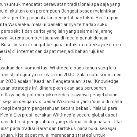
hun) untuk mencatat perawatan tradisional apa saja yang
tau dilakukan oleh perempuan Banggai pasca melahirkan
 aksi penting pencatatan pengetahuan lokal. Begitu pun
nta Wasaraka, melalui penelitiannya terhadap suku
rspektif dan cerita yang lain yang selama ini jarang
owai karena pemberitaannya di media penuh dengan
. Buku-buku ini sangat berguna untuk memperkaya konten
nesia) di internet dan dapat menjadi bahan rujukan
a.
ukan dari komunitas, Wikimedia pada tahun yang lalu
han strategisnya untuk tahun 2030. Salah satu komitmen
un 2030 adalah “Keadilan Pengetahuan” atau “Knowledge
musan strategis ini, diharapkan akan ada perubahan
imedia yang dapat mengakomodasi kayanya pengetahuan
an sejalan dengan visi besar Wikimedia yaitu “dunia di mana
rbagi beragam pengetahuan secara bebas”. Melalui para
 Media Ekspresi, gerakan Wikimedia secara global dapat
uas definisi pengetahuan yang selama ini digunakan. Jika
usat pada tradisi Barat dan terfokus pada buku sebagai
huan, kita dapat mulai merancang strategi untuk