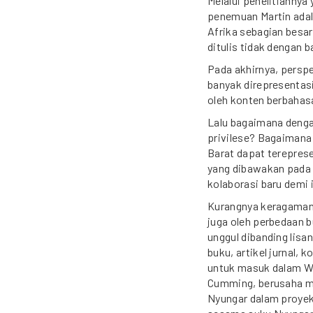
Melalui penelitiannya 
penemuan Martin adala
Afrika sebagian besar
ditulis tidak dengan b
Pada akhirnya, perspe
banyak direpresentasi
oleh konten berbahasa
Lalu bagaimana denga
privilese? Bagaimana
Barat dapat tereprese
yang dibawakan pada 
kolaborasi baru demi i
Kurangnya keragaman 
juga oleh perbedaan b
unggul dibanding lisa
buku, artikel jurnal, 
untuk masuk dalam Wik
Cumming, berusaha m
Nyungar dalam proyek