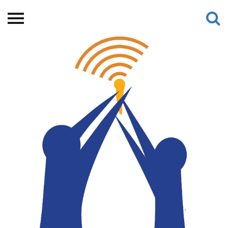
Beranda
Tentang
Permohonan Hibah
Sekolah Pemikiran
Perempuan
Etalase
Blog CME
Proyek Terdahulu
Kredit Web-site