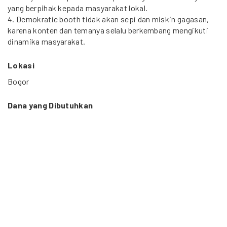
yang berpihak kepada masyarakat lokal.
4. Demokratic booth tidak akan sepi dan miskin gagasan,
karena konten dan temanya selalu berkembang mengikuti
dinamika masyarakat.
Lokasi
Bogor
Dana yang Dibutuhkan
289 Juta Rupiah
Durasi Proyek
Januari 2012 s/d Desember 2012 (12 bulan)