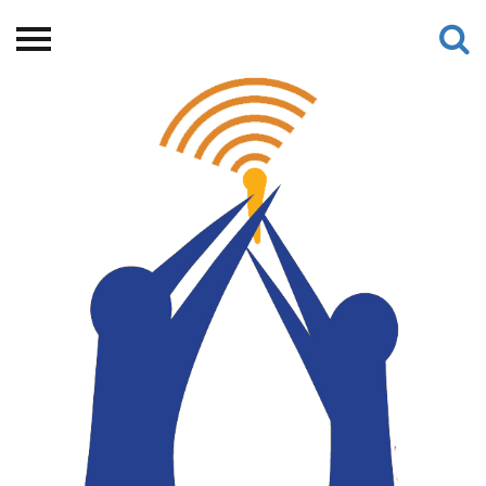
Beranda
Tentang
Permohonan Hibah
Sekolah Pemikiran
Perempuan
Etalase
Blog CME
Proyek Terdahulu
Kredit Web-site