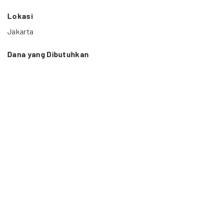
Lokasi
Jakarta
Dana yang Dibutuhkan
460 Juta Rupiah
Durasi Proyek
12 Desember 2011 – 12 Desember 2012