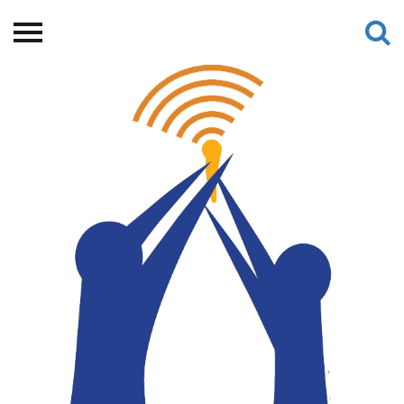
Beranda
Tentang
Permohonan Hibah
Sekolah Pemikiran
Perempuan
Etalase
Blog CME
Proyek Terdahulu
Kredit Web-site