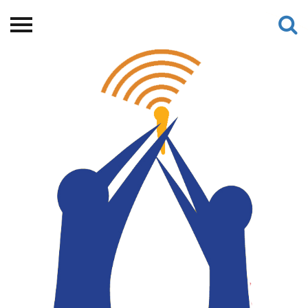
Beranda
Tentang
Permohonan Hibah
Sekolah Pemikiran
Perempuan
Etalase
Blog CME
Proyek Terdahulu
Kredit Web-site