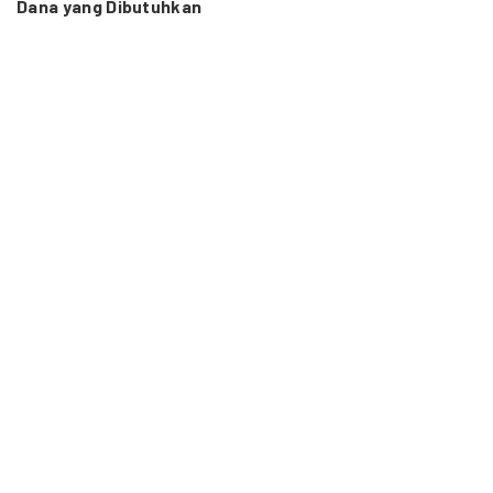
Dana yang Dibutuhkan
350 Juta Rupiah
Durasi Proyek
Desember-November (12 bulan)
CC BY 4.0