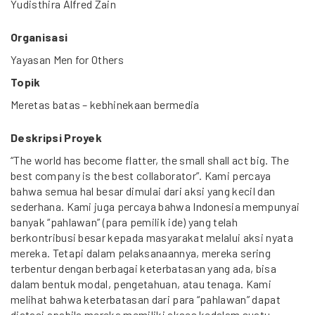
Yudisthira Alfred Zain
Organisasi
Yayasan Men for Others
Topik
Meretas batas – kebhinekaan bermedia
Deskripsi Proyek
“The world has become flatter, the small shall act big. The
best company is the best collaborator”. Kami percaya
bahwa semua hal besar dimulai dari aksi yang kecil dan
sederhana. Kami juga percaya bahwa Indonesia mempunyai
banyak “pahlawan” (para pemilik ide) yang telah
berkontribusi besar kepada masyarakat melalui aksi nyata
mereka. Tetapi dalam pelaksanaannya, mereka sering
terbentur dengan berbagai keterbatasan yang ada, bisa
dalam bentuk modal, pengetahuan, atau tenaga. Kami
melihat bahwa keterbatasan dari para “pahlawan” dapat
diatasi apabila mereka memiliki akses kedalam suatu