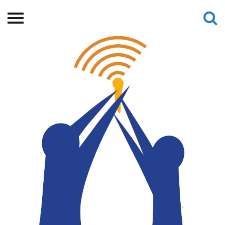
Beranda
Tentang
Permohonan Hibah
Sekolah Pemikiran
Perempuan
Etalase
Blog CME
Proyek Terdahulu
Kredit Web-site