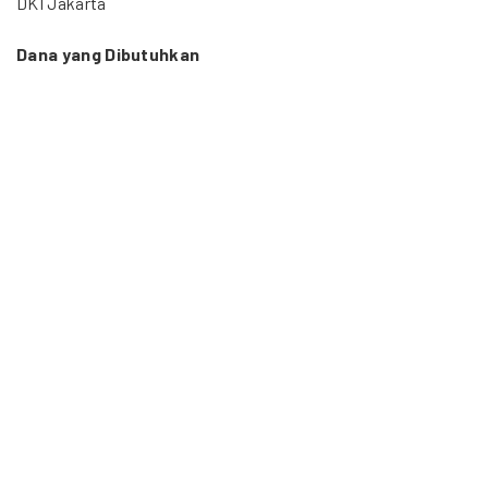
DKI Jakarta
Dana yang Dibutuhkan
500 Juta Rupiah
Durasi Proyek
2 tahun