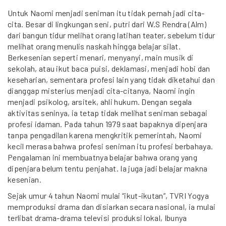
Untuk Naomi menjadi seniman itu tidak pernah jadi cita-
cita. Besar di lingkungan seni, putri dari W.S Rendra (Alm)
dari bangun tidur melihat orang latihan teater, sebelum tidur
melihat orang menulis naskah hingga belajar silat.
Berkesenian seperti menari, menyanyi, main musik di
sekolah, atau ikut baca puisi, deklamasi, menjadi hobi dan
keseharian, sementara profesi lain yang tidak diketahui dan
dianggap misterius menjadi cita-citanya, Naomi ingin
menjadi psikolog, arsitek, ahli hukum. Dengan segala
aktivitas seninya, ia tetap tidak melihat seniman sebagai
profesi idaman. Pada tahun 1979 saat bapaknya dipenjara
tanpa pengadilan karena mengkritik pemerintah, Naomi
kecil merasa bahwa profesi seniman itu profesi berbahaya.
Pengalaman ini membuatnya belajar bahwa orang yang
dipenjara belum tentu penjahat. Ia juga jadi belajar makna
kesenian.
Sejak umur 4 tahun Naomi mulai “ikut-ikutan”, TVRI Yogya
memproduksi drama dan disiarkan secara nasional, ia mulai
terlibat drama-drama televisi produksi lokal, Ibunya