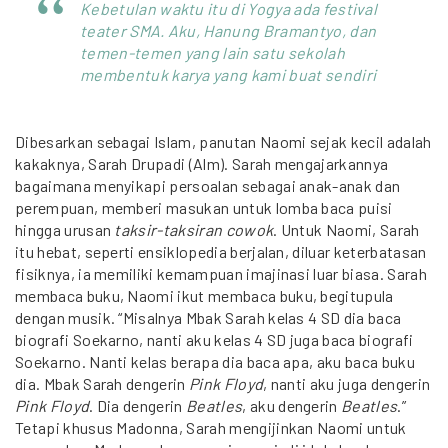
Kebetulan waktu itu di Yogya ada festival
teater SMA. Aku, Hanung Bramantyo, dan
temen-temen yang lain satu sekolah
membentuk karya yang kami buat sendiri
Dibesarkan sebagai Islam, panutan Naomi sejak kecil adalah
kakaknya, Sarah Drupadi (Alm). Sarah mengajarkannya
bagaimana menyikapi persoalan sebagai anak-anak dan
perempuan, memberi masukan untuk lomba baca puisi
hingga urusan
taksir-taksiran cowok
. Untuk Naomi, Sarah
itu hebat, seperti ensiklopedia berjalan, diluar keterbatasan
fisiknya, ia memiliki kemampuan imajinasi luar biasa. Sarah
membaca buku, Naomi ikut membaca buku, begitupula
dengan musik. “Misalnya Mbak Sarah kelas 4 SD dia baca
biografi Soekarno, nanti aku kelas 4 SD juga baca biografi
Soekarno. Nanti kelas berapa dia baca apa, aku baca buku
dia. Mbak Sarah dengerin
Pink Floyd
, nanti aku juga dengerin
Pink Floyd
. Dia dengerin
Beatles
, aku dengerin
Beatles
.”
Tetapi khusus Madonna, Sarah mengijinkan Naomi untuk