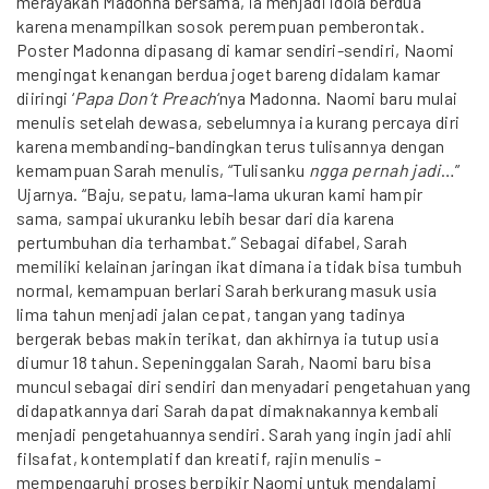
merayakan Madonna bersama, ia menjadi idola berdua
karena menampilkan sosok perempuan pemberontak.
Poster Madonna dipasang di kamar sendiri-sendiri, Naomi
mengingat kenangan berdua joget bareng didalam kamar
diiringi ‘
Papa Don’t Preach
‘nya Madonna. Naomi baru mulai
menulis setelah dewasa, sebelumnya ia kurang percaya diri
karena membanding-bandingkan terus tulisannya dengan
kemampuan Sarah menulis, “Tulisanku
ngga pernah jadi
…”
Ujarnya. “Baju, sepatu, lama-lama ukuran kami hampir
sama, sampai ukuranku lebih besar dari dia karena
pertumbuhan dia terhambat.” Sebagai difabel, Sarah
memiliki kelainan jaringan ikat dimana ia tidak bisa tumbuh
normal, kemampuan berlari Sarah berkurang masuk usia
lima tahun menjadi jalan cepat, tangan yang tadinya
bergerak bebas makin terikat, dan akhirnya ia tutup usia
diumur 18 tahun. Sepeninggalan Sarah, Naomi baru bisa
muncul sebagai diri sendiri dan menyadari pengetahuan yang
didapatkannya dari Sarah dapat dimaknakannya kembali
menjadi pengetahuannya sendiri. Sarah yang ingin jadi ahli
filsafat, kontemplatif dan kreatif, rajin menulis -
mempengaruhi proses berpikir Naomi untuk mendalami