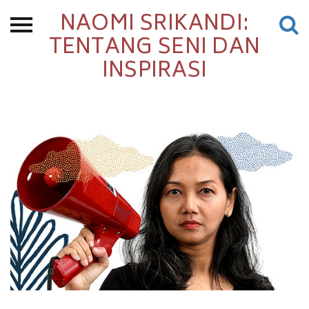
NAOMI SRIKANDI:
Beranda
TENTANG SENI DAN
INSPIRASI
Tentang
Permohonan Hibah
Sekolah Pemikiran
Perempuan
Etalase
Blog CME
Proyek Terdahulu
Kredit Web-site