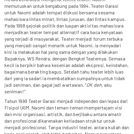
memutuskan untuk bergabung pada 1994. Teater Garasi
untuk Naomi adalah tempat diskusi bersama sesama
mahasiswa lintas minat, lintas jurusan, dan lintas kampus.
Pada 1998 gejolak politik dan luapan aktivitas mahasiswa
menjadikan teater tempat alternatif cara baca kenyataan
yang terjadi di masyarakat. Teater menjadi forum terbuka
yang menjadi sangat menarik untuk Naomi, ia menyadari
kini ia melakukan hal yang sama dengan yang dilakukan
Bapaknya, WS Rendra, dengan Bengkel Teaternya. Semasa
kecil ia berpikir bahwa kesenian adalah ekspresi, keindahan,
bagaimana berakting bagus. Setelah tahu teater lebih luas
dari yang ia sadari ia membatalkan sumpahnya untuk tidak
jadi seniman, dan gagal jadi wartawan. “
OK deh
, aku
seniman!”
Tahun 1999 Teater Garasi menjadi independen dan lepas dari
Fisipol UGM. Naomi dan teman-teman mempertajam visi
dan misi organisasi, artistik, dan berjibaku antara amatir
dan profesional dikarenakan ketiadaan struktur untuk
menjadi profesional. Tanpa industri teater, antara kuliah dan
kerja seni seolah-olah tidak berkaitan. Namun kenyataan