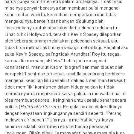
harus punya komitmen etis dalam profesinya. Tidak bisa,
misalnya penyair berkarya dan membuat puisi mengenai
kehormatan wanita, kemudian memperkosa dan tidak
mengakuinya, berkelit dan bahkan didukung oleh
lingkungannya untuk bisa lolos dari tuduhan tuduhan itu.
Lihat tuh di Hollywood, terakhir Kevin Spacey dilaporkan
oleh beberapa orang melakukan pelecehan seksual, aku
tidak bisa melihat aktingnya sebagai netral lagi. Padahal aku
suka Kevin Spacey, paling tidak Arundhati Roy itu tegas,
karena dia memang aktivis.” Lebih jauh mengenai
konsistensi, menurut Naomi biografi seniman dibuat oleh
perspektif seniman tersebut, apabila seseorang berbicara
mengenai keadilan lalu berlaku tidak adil, seniman tersebut
tidak memiliki komitmen dalam hidupnya dan ia tidak
merasa nyaman menikmati karya palsu. Ia menyadari hal ini
bisa membuat depresi, keinginan untuk selalu benar secara
politik (
Politically Correct
). Pergulatan dan dialektikanya
dengan kenyataan lingkungannya sendiri seperti, “Perang
melawan diri sendiri.” Ujarnya. Ia melihat karya-karya
seniman adalah komitmen etis terhadap persoalan
lingkungan. Dilain pihak, ia menyadari bahwa manusia juga