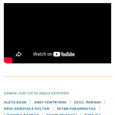
DEWAN JURI CIPTA MEDIA EKSPRESI
|
|
|
ALETA BAUN
ANDY YENTRIYANI
CECIL MARIANI
|
|
HEIDI ARBUCKLE GULTOM
INTAN PARAMADITHA
|
|
LISABONA RAHMAN
NAOMI SRIKANDI
NYAK INA