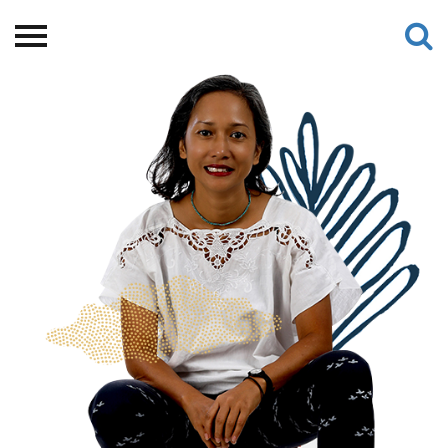
Beranda
Tentang
Permohonan Hibah
Sekolah Pemikiran
Perempuan
Etalase
Blog CME
Proyek Terdahulu
Kredit Web-site